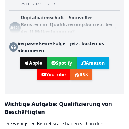
29.01.2023 · 12:13
Digitalpatenschaft – Sinnvoller
Baustein im Qualifizierungskonzept bei
#121
der IT-Mitbestimmung?
03.02.2024 · 09:50
Verpasse keine Folge – jetzt kostenlos
abonnieren
(Günstigere) Webinare statt
Präsenzschulungen? BAG sorgt für
#124
Apple
Spotify
Amazon
Klarheit und bestätigt LAG Düsseldorf
09.03.2024 · 13:52
YouTube
RSS
Unterlassungsanspruch bei
Schulungsmaßnahmen und Einblicke
#179
in Kanzlei
Wichtige Aufgabe: Qualifizierung von
13.12.2025 · 22:10
Beschäftigten
Die wenigsten Betriebsräte haben sich in den