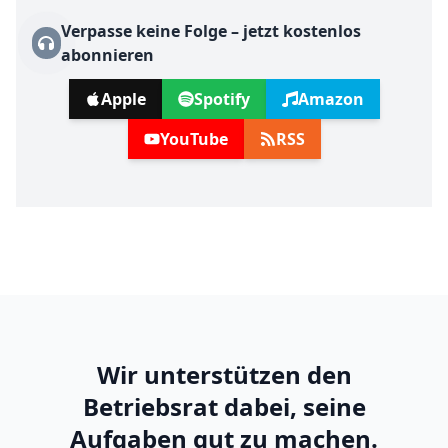
Betriebsvereinbarungen klipp und klar
Verpasse keine Folge – jetzt kostenlos
– Diese Fehler gilt es zu vermeiden
#95
abonnieren
("Niederschlagsansatz")
15.07.2023 · 00:19:39
Apple
Spotify
Amazon
YouTube
RSS
Wir unterstützen den
Betriebsrat dabei, seine
Aufgaben gut zu machen.