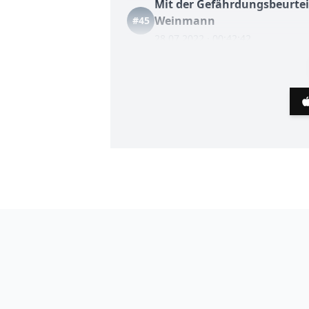
Mit der Gefährdungsbeurtei
Weinmann
#45
28.07.2022 · 00:42:42
Als Betriebsrat im Arbeitssc
#48
13.08.2022 · 00:33:02