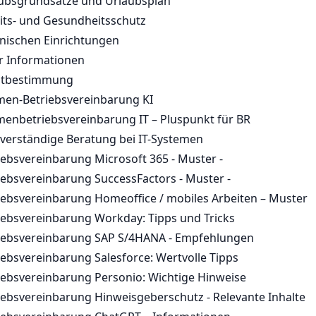
ubsgrundsätze und Urlaubsplan
its- und Gesundheitsschutz
nischen Einrichtungen
 Informationen
itbestimmung
en-Betriebsvereinbarung KI
enbetriebsvereinbarung IT – Pluspunkt für BR
verständige Beratung bei IT-Systemen
iebsvereinbarung Microsoft 365 - Muster -
iebsvereinbarung SuccessFactors - Muster -
iebsvereinbarung Homeoffice / mobiles Arbeiten – Muster
iebsvereinbarung Workday: Tipps und Tricks
iebsvereinbarung SAP S/4HANA - Empfehlungen
iebsvereinbarung Salesforce: Wertvolle Tipps
iebsvereinbarung Personio: Wichtige Hinweise
iebsvereinbarung Hinweisgeberschutz - Relevante Inhalte