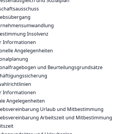
ressenausgleich und Sozialplan
schaftsausschuss
iebsübergang
ernehmensumwandlung
estimmung Insolvenz
 Informationen
onelle Angelegenheiten
onalplanung
onalfragebogen und Beurteilungsgrundsätze
häftigungssicherung
ahlrichtlinien
 Informationen
ale Angelegenheiten
iebsvereinbarung Urlaub und Mitbestimmung
iebsvereinbarung Arbeitszeit und Mitbestimmung
itszeit