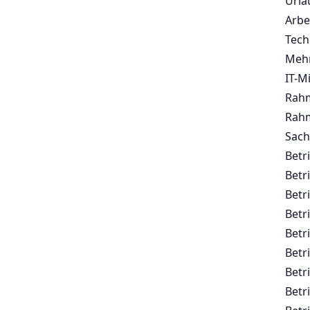
Urla
Arbe
Tech
Mehr
IT-M
Rahm
Rahm
Sach
Betr
Betr
Betr
Betr
Betr
Betr
Betr
Betr