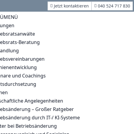
Jetzt kontaktieren
040 524 717 830
Ü
MENÜ
tungen
iebsratsanwälte
iebsrats-Beratung
andlung
iebsvereinbarungen
ienentwicklung
nare und Coachings
tsdurchsetzung
men
schaftliche Angelegenheiten
iebsänderung – Großer Ratgeber
iebsänderung durch IT-/ KI-Systeme
ter bei Betriebsänderung