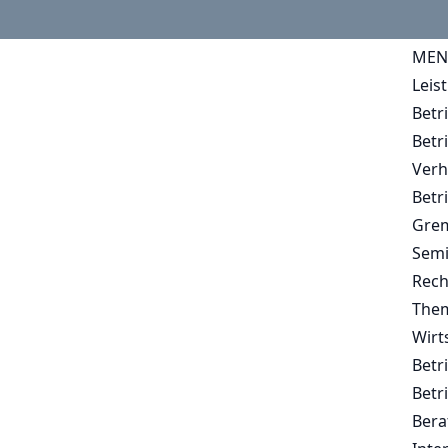
MEN
Leis
Betr
Betr
Verh
Betr
Grem
Semi
Rech
The
Wirt
Betr
Betr
Bera