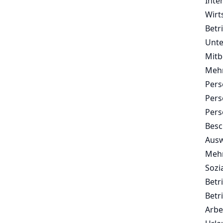
Inte
Wirt
Betr
Unt
Mitb
Mehr
Pers
Pers
Pers
Besc
Ausw
Mehr
Sozi
Betr
Betr
Arbe