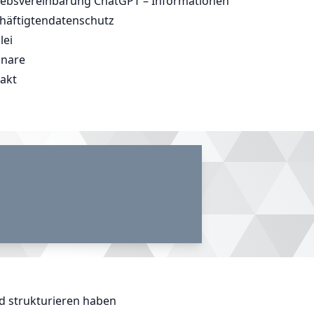
iebsvereinbarung ChatGPT – Informationen
häftigtendatenschutz
lei
nare
akt
d strukturieren haben