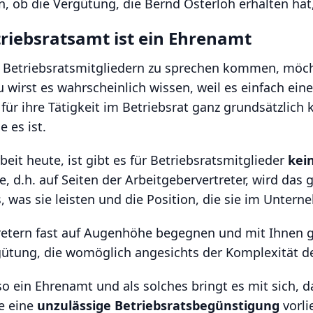
ob die Vergütung, die Bernd Osterloh erhalten hat, 
triebsratsamt ist ein Ehrenamt
Betriebsratsmitgliedern zu sprechen kommen, möcht
 wirst es wahrscheinlich wissen, weil es einfach eine
 für ihre Tätigkeit im Betriebsrat ganz grundsätzlic
 es ist.
it heute, ist gibt es für Betriebsratsmitglieder
kei
ite, d.h. auf Seiten der Arbeitgebervertreter, wird d
 was sie leisten und die Position, die sie im Unter
tretern fast auf Augenhöhe begegnen und mit Ihnen 
ütung, die womöglich angesichts der Komplexität de
so ein Ehrenamt und als solches bringt es mit sich, 
de eine
unzulässige Betriebsratsbegünstigung
vorli