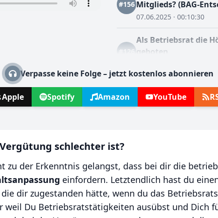
Mitglieds? (BAG-Ent
#156
07.06.2025 · 00:10:30
Als Betriebsrat die H
geboten
#126
30.03.2024 · 00:12:07
Verpasse keine Folge – jetzt kostenlos abonnieren
Apple
Spotify
Amazon
YouTube
R
 Vergütung schlechter ist?
ht zu der Erkenntnis gelangst, dass bei dir die betr
ltsanpassung
einfordern. Letztendlich hast du eine
die dir zugestanden hätte, wenn du das Betriebsrat
ur weil Du Betriebsratstätigkeiten ausübst und Dich 