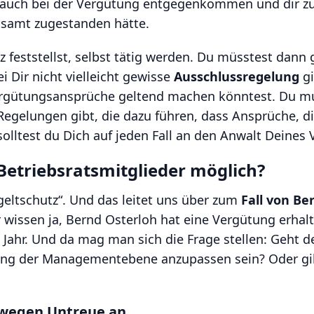
ch auch bei der Vergütung entgegenkommen und dir zum
atsamt zugestanden hätte.
 feststellst, selbst tätig werden. Du müsstest dann
 Dir nicht vielleicht gewisse
Ausschlussregelung
gi
gütungsansprüche geltend machen könntest. Du mus
 Regelungen gibt, die dazu führen, dass Ansprüche, d
solltest du Dich auf jeden Fall an den Anwalt Deines
etriebsratsmitglieder möglich?
geltschutz“. Und das leitet uns über zum
Fall von Be
issen ja, Bernd Osterloh hat eine Vergütung erhalten
hr. Und da mag man sich die Frage stellen: Geht der
ung der Managementebene anzupassen sein? Oder gibt
h wegen Untreue an