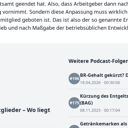
atsamt geendet hat. Also, dass Arbeitgeber dann na
ng vornimmt. Sondern diese Anpassung muss wirklic
itglied geboten ist. Das ist also der so genannte En
ieb und nach Maßgabe der betriebsüblichen Entwick
Weitere Podcast-Folg
BR-Gehalt gekürzt? D
#196
18.04.2026 · 00:30:06
Kürzung des Entgelts
(BAG)
#175
glieder – Wo liegt
08.11.2025 · 00:17:04
Getränkemarken als A